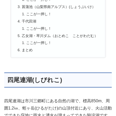
菖蒲池（山梨県南アルプス）(しょうぶいけ）
ここが一押し！
千代田湖
ここが一押し！
乙女湖・琴川ダム（おとめこ ことがわだむ）
ここが一押し！
まとめ
四尾連湖(しびれこ)
四尾連湖は市川三郷町にある自然の湖で、標高850m、周
囲1.2㎞、蛭ヶ岳(ひるがたけ)の山頂付近にあり、火山活動
でできた窪地に雨水と湧水が溜まってできた陥没湖です。