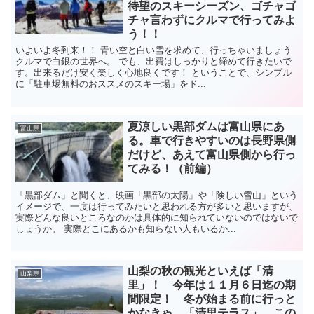
待望のスキーシーズン、ゴチャゴ
チャ言わずにクルマで行ってみよ
う！！
いよいよ冬到来！！ 青い空と白い雪を求めて、行っちゃいましょう
クルマで白銀の世界へ。 でも、出費はしっかりと締めて行きたいで
す。出来るだけ安く楽しく心地良くです！ ということで、シンプル
に「駐車場無料のおススメのスキー場」をド...
夏涼しい黒部ダムは富山県にあ
富山県
る。車で行きやすいのは長野県側
だけど、あえて富山県側から行っ
てみる！（前編）
「黒部ダム」と聞くと、映画「黒部の太陽」や「険しい雪山」という
イメージで、一度は行ってみたいと思われる方が多いと思いますが、
実際どんな良いところなのかは具体的に知られていないのではないで
しょうか。 実際どこにあるかも知らない人もいるか...
山梨の秋の観光といえば「清
山梨県
里」！ 今年は１１月６日迄の期
間限定！ 冬が始まる前に行っと
かなきゃ、「清里テラス」 この