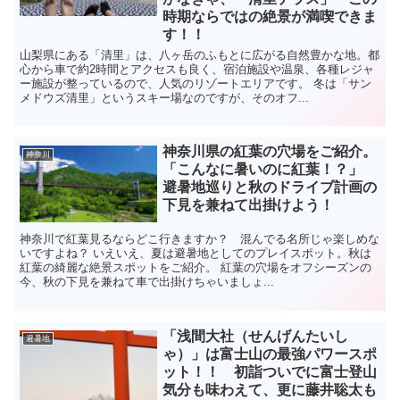
時期ならではの絶景が満喫できま
す！！
山梨県にある「清里」は、八ヶ岳のふもとに広がる自然豊かな地。都
心から車で約2時間とアクセスも良く、宿泊施設や温泉、各種レジャ
ー施設が整っているので、人気のリゾートエリアです。 冬は「サン
メドウズ清里」というスキー場なのですが、そのオフ...
神奈川県の紅葉の穴場をご紹介。
神奈川
「こんなに暑いのに紅葉！？」
避暑地巡りと秋のドライブ計画の
下見を兼ねて出掛けよう！
神奈川で紅葉見るならどこ行きますか？ 混んでる名所じゃ楽しめな
いですよね？ いえいえ、夏は避暑地としてのプレイスポット。秋は
紅葉の綺麗な絶景スポットをご紹介。 紅葉の穴場をオフシーズンの
今、秋の下見を兼ねて車で出掛けちゃいましょ...
「浅間大社（せんげんたいし
避暑地
ゃ）」は富士山の最強パワースポ
ット！！ 初詣ついでに富士登山
気分も味わえて、更に藤井聡太も