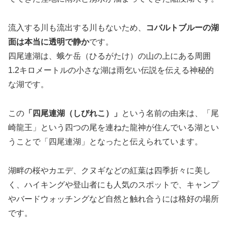
流入する川も流出する川もないため、
コバルトブルーの湖
面は本当に透明で静か
です。
四尾連湖は、蛾ケ岳（ひるがたけ）の山の上にある周囲
1.2キロメートルの小さな湖は雨乞い伝説を伝える神秘的
な湖です。
この
「四尾連湖（しびれこ）」
という名前の由来は、「尾
崎龍王」という四つの尾を連ねた龍神が住んでいる湖とい
うことで「四尾連湖」となったと伝えられています。
湖畔の桜やカエデ、クヌギなどの紅葉は四季折々に美し
く、ハイキングや登山者にも人気のスポットで、キャンプ
やバードウォッチングなど自然と触れ合うには格好の場所
です。