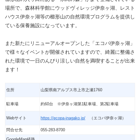
場所で、森林科学館にウッドヴィレッジ伊奈ヶ湖、レスト
ハウス伊奈ヶ湖等の櫛形山の自然環境プログラムを提供し
ている保養施設になっています。
また新たにリニューアルオープンした「エコパ伊奈ヶ湖」
で様々なイベントが開催されていますので、綺麗に整備さ
れた環境で一日のんびり涼しい自然を満喫することが出来
ます！
住所
山梨県南アルプス市上市之瀬1760
駐車場
約60台 ※伊奈ヶ湖第1駐車場、第2駐車場
Webサイト
https://ecopa-inagako.jp/
（エコパ伊奈ヶ湖）
問合せ先
055‐283‐8700
GoogleMap経路