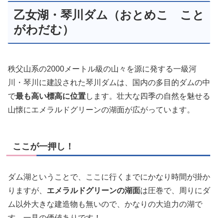
乙女湖・琴川ダム（おとめこ こと
がわだむ）
秩父山系の2000メートル級の山々を源に発する一級河
川・琴川に建設された琴川ダムは、国内の多目的ダムの中
で
最も高い標高に位置
します。壮大な四季の自然を魅せる
山懐にエメラルドグリーンの湖面が広がっています。
ここが一押し！
ダム湖ということで、ここに行くまでにかなり時間が掛か
りますが、
エメラルドグリーンの湖面
は圧巻で、周りにダ
ム以外大きな建造物も無いので、かなりの大迫力の湖で
す。一見の価値ありです！