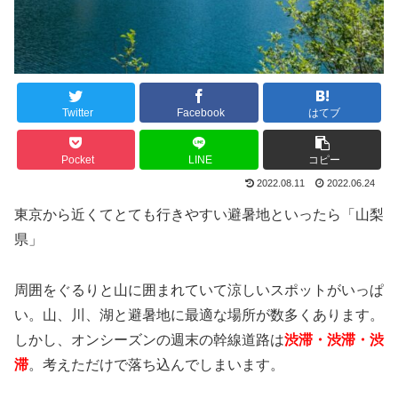
Twitter
Facebook
はてブ
Pocket
LINE
コピー
2022.08.11
2022.06.24
東京から近くてとても行きやすい避暑地といったら「山梨
県」
周囲をぐるりと山に囲まれていて涼しいスポットがいっぱ
い。山、川、湖と避暑地に最適な場所が数多くあります。
しかし、オンシーズンの週末の幹線道路は
渋滞・渋滞・渋
滞
。考えただけで落ち込んでしまいます。