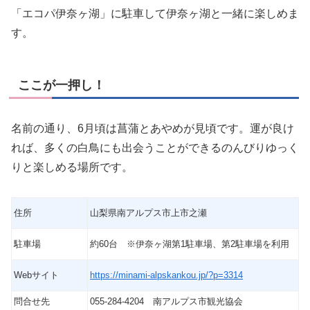
「エコパ伊奈ヶ湖」に駐車して伊奈ヶ湖と一緒に楽しめま
す。
ここが一押し！
名前の通り、6月頃は菖蒲とあやめが見頃です。運が良け
れば、多くの白鳥にも出会うことができるのんびりゆっく
りと楽しめる場所です。
住所
山梨県南アルプス市上市之瀬
駐車場
約60台 ※伊奈ヶ湖第1駐車場、第2駐車場を利用
Webサイト
https://minami-alpskankou.jp/?p=3314
問合せ先
055-284-4204 南アルプス市観光協会