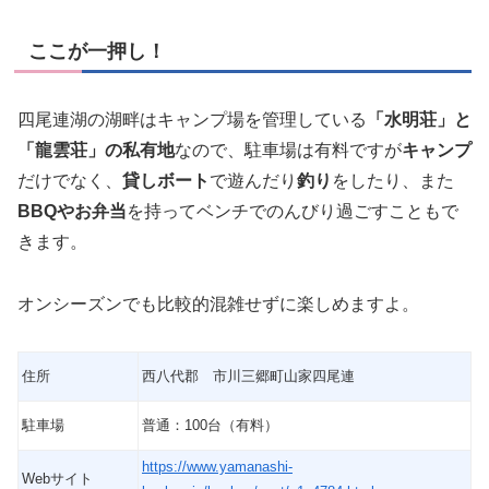
ここが一押し！
四尾連湖の湖畔はキャンプ場を管理している
「水明荘」と
「龍雲荘」の私有地
なので、駐車場は有料ですが
キャンプ
だけでなく、
貸しボート
で遊んだり
釣り
をしたり、また
BBQやお弁当
を持ってベンチでのんびり過ごすこともで
きます。
オンシーズンでも比較的混雑せずに楽しめますよ。
住所
西八代郡 市川三郷町山家四尾連
駐車場
普通：100台（有料）
https://www.yamanashi-
Webサイト