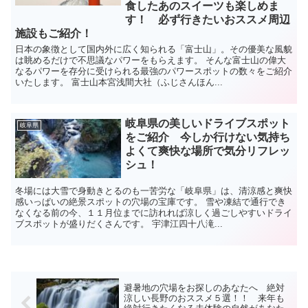
食したあのスイーツも楽しめま
す！ 必ず行きたいおススメ周辺
施設もご紹介！
日本の象徴として国内外に広く知られる「富士山」。その優美な風貌
は眺めるだけで不思議なパワーをもらえます。 そんな富士山の偉大
なるパワーを存分に受けられる最強のパワースポットの数々をご紹介
いたします。 富士山本宮浅間大社（ふじさんほん...
岐阜県の美しいドライブスポット
岐阜県
をご紹介 今しか行けない気持ち
よくて爽快な場所で気分リフレッ
シュ！
冬場には大雪で身動きとるのも一苦労な「岐阜県」は、清涼感と爽快
感いっぱいの絶景スポットの穴場の宝庫です。 雪や凍結で通行でき
なくなる前の今、１１月位までに訪れれば涼しく過ごしやすいドライ
ブスポットが盛りだくさんです。 宇津江四十八滝...
避暑地の穴場をお探しのあなたへ 絶対
涼しい長野のおススメ５選！！ 来年も