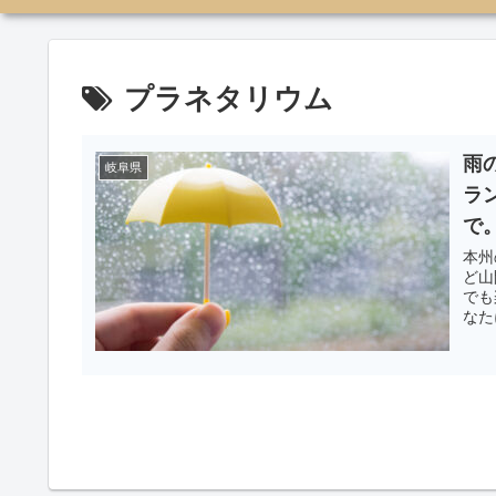
プラネタリウム
雨
岐阜県
ラ
で
本州
ど山
でも
なた